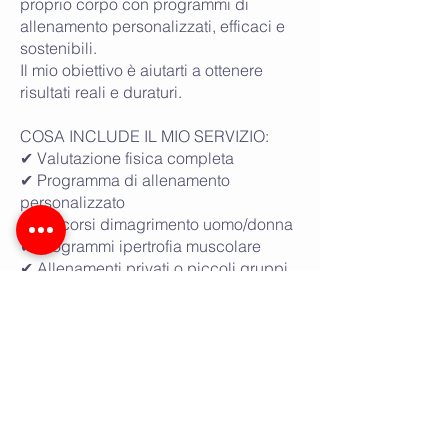
proprio corpo con programmi di
allenamento personalizzati, efficaci e
sostenibili.
Il mio obiettivo è aiutarti a ottenere
risultati reali e duraturi.​
COSA INCLUDE IL MIO SERVIZIO:
✔ Valutazione fisica completa
✔ Programma di allenamento
personalizzato
✔ Percorsi dimagrimento uomo/donna
✔ Programmi ipertrofia muscolare
✔ Allenamenti privati o piccoli gruppi
(2-3 persone)
✔ Consigli nutrizionali
✔ Monitoraggio dei progressi
✔ Coaching per preparazione
avanzata